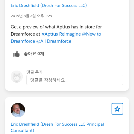
Eric Dreshfield (Dresh For Success LLC)
2019년 8월 3일 오후 1:29
Get a preview of what Apttus has in store for
Dreamforce at
#Apttus Reimagine
@New to
Dreamforce
@All Dreamforce
좋아요 0개
댓글 추가
댓글을 작성하세요...
Eric Dreshfield (Dresh For Success LLC Principal
Consultant)