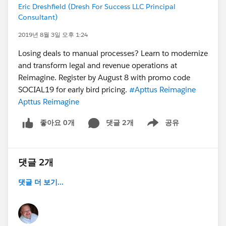
Eric Dreshfield (Dresh For Success LLC Principal
Consultant)
2019년 8월 3일 오후 1:24
Losing deals to manual processes? Learn to modernize
and transform legal and revenue operations at
Reimagine. Register by August 8 with promo code
SOCIAL19 for early bird pricing.
#Apttus Reimagine
Apttus Reimagine
좋아요 0개
댓글 2개
공유
Show menu
댓글 2개
댓글 더 보기...