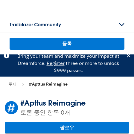
Trailblazer Community
등록
Bring your team and maximize your impact at
Dreamforce.
Register
three or more to unlock
$999 passes.
주제
#Apttus Reimagine
#Apttus Reimagine
토론 중인 항목 0개
팔로우