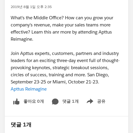
2019년 8월 1일 오후 2:35
What's the Middle Office? How can you grow your
company's revenue, make your sales teams more
effective? Learn this anr more by attending Apttus
Reimagine.
Join Apttus experts, customers, partners and industry
leaders for an exciting three-day event full of thought-
provoking keynotes, strategic breakout sessions,
circles of success, training and more. San Diego,
September 23-25 or Miami, October 21-23.
Apttus Reimagine
좋아요 0개
댓글 1개
공유
Show menu
댓글 1개