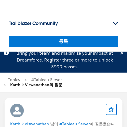
Trailblazer Community
등록
Bring your team and maximize your impact at
Dreamforce.
Register
three or more to unlock
$999 passes.
Topics
#Tableau Server
Karthik Viswanathan의 질문
Karthik Viswanathan
님이
#Tableau Server
에 질문했습니