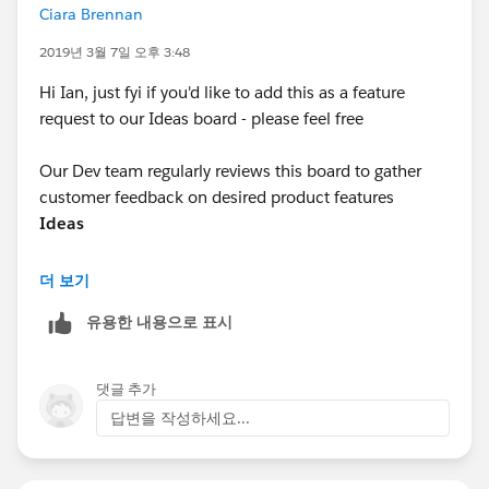
Ciara Brennan
2019년 3월 7일 오후 3:48
Hi Ian, just fyi if you'd like to add this as a feature
request to our Ideas board - please feel free
Our Dev team regularly reviews this board to gather
customer feedback on desired product features
Ideas
더 보기
유용한 내용으로 표시
댓글 추가
답변을 작성하세요...
Kind Regards,
Ciara
[Program Manager - Tableau Community Forums]