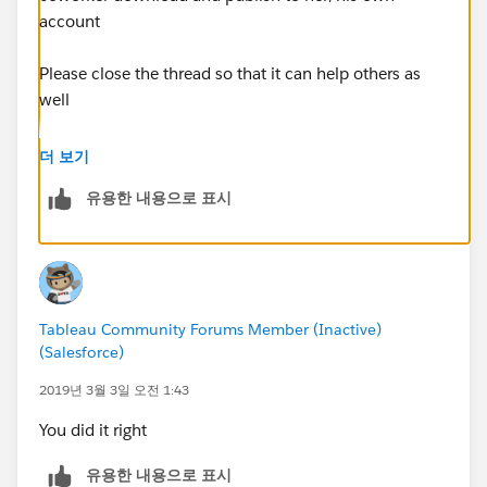
account
Please close the thread so that it can help others as
well
Ritesh
더 보기
유용한 내용으로 표시
Tableau Community Forums Member (Inactive)
(Salesforce)
2019년 3월 3일 오전 1:43
You did it right
유용한 내용으로 표시