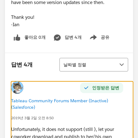
have been some version updates since then.
Thank you!
-Ian
좋아요 0개
답변 4개
공유
Show menu
정렬
답변 4개
날짜별 정렬
인정받은 답변
Tableau Community Forums Member (Inactive)
(Salesforce)
2019년 3월 2일 오전 8:50
Unfortunately, it does not support (still ), let your
coworker download and publish to her/his own