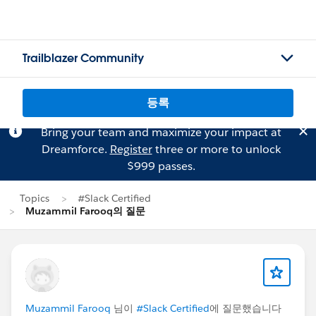
Trailblazer Community
등록
Bring your team and maximize your impact at
Dreamforce.
Register
three or more to unlock
$999 passes.
Topics
#Slack Certified
Muzammil Farooq의 질문
Muzammil Farooq
님이
#Slack Certified
에 질문했습니다