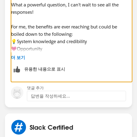
What a powerful question, I can’t wait to see all the
responses!
For me, the benefits are ever reaching but could be
boiled down to the following:
💡System knowledge and credibility
💗Opportunity
🧠Showcasing ability to learn and retain information
더 보기
👥 Becoming part of a community within a
유용한 내용으로 표시
community, and a source of help for others
Just learning about the system has helped me use
댓글 추가
Slack better and translate that knowledge gained to
답변을 작성하세요...
others within and outside of my company
Im a huge supporter of continued education for all of
these benefits and more!
Slack Certified