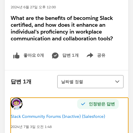
2024년 6월 27일 오후 12:00
What are the benefits of becoming Slack
certified, and how does it enhance an
individual's proficiency in workplace
communication and collaboration tools?
좋아요 0개
답변 1개
공유
Show menu
정렬
답변 1개
날짜별 정렬
인정받은 답변
Slack Community Forums (Inactive) (Salesforce)
2024년 7월 3일 오전 1:48