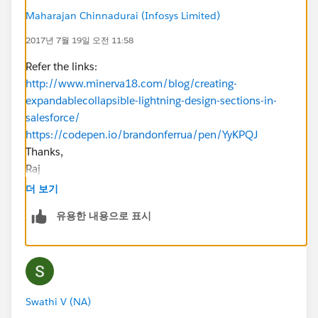
Maharajan Chinnadurai (Infosys Limited)
2017년 7월 19일 오전 11:58
Refer the links:
http://www.minerva18.com/blog/creating-
expandablecollapsible-lightning-design-sections-in-
salesforce/
https://codepen.io/brandonferrua/pen/YyKPQJ
Thanks,
Raj
더 보기
유용한 내용으로 표시
Swathi V (NA)