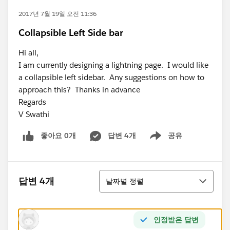
2017년 7월 19일 오전 11:36
Collapsible Left Side bar
Hi all,
I am currently designing a lightning page. I would like
a collapsible left sidebar. Any suggestions on how to
approach this? Thanks in advance
Regards
V Swathi
좋아요 0개
답변 4개
공유
Show menu
정렬
답변 4개
날짜별 정렬
인정받은 답변