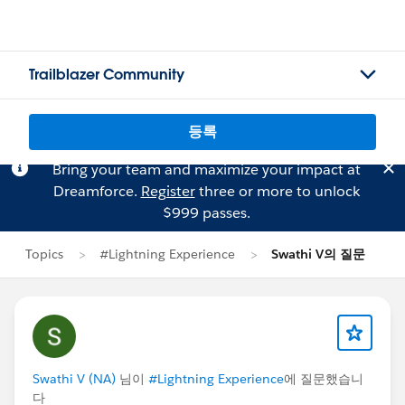
Trailblazer Community
등록
Bring your team and maximize your impact at
Dreamforce.
Register
three or more to unlock
$999 passes.
Topics
#Lightning Experience
Swathi V의 질문
Swathi V (NA)
님이
#Lightning Experience
에 질문했습니
다