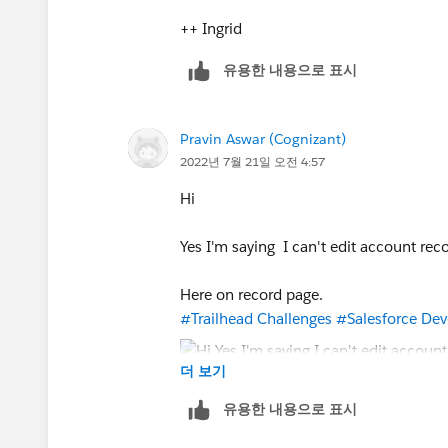
++ Ingrid
유용한 내용으로 표시
Pravin Aswar (Cognizant)
2022년 7월 21일 오전 4:57
Hi
Yes I'm saying I can't edit account recor
Here on record page.
#Trailhead Challenges
#Salesforce Dev
더 보기
유용한 내용으로 표시