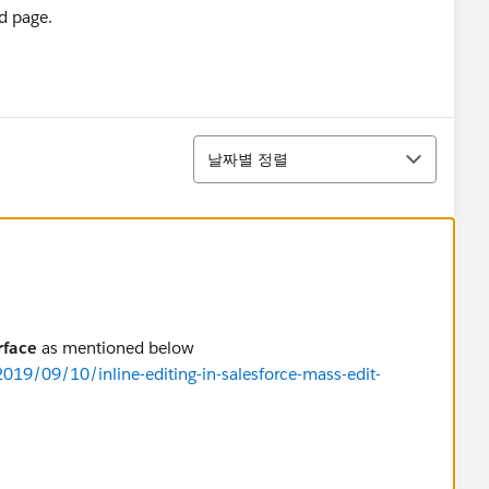
d page.
정렬
날짜별 정렬
rface
as mentioned below
2019/09/10/inline-editing-in-salesforce-mass-edit-