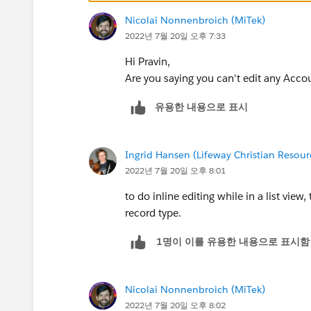
Nicolai Nonnenbroich (MiTek)
2022년 7월 20일 오후 7:33
Hi Pravin,
Are you saying you can't edit any Accoun
유용한 내용으로 표시
Ingrid Hansen (Lifeway Christian Resour
2022년 7월 20일 오후 8:01
to do inline editing while in a list view
record type.
1명이 이를 유용한 내용으로 표시함
Nicolai Nonnenbroich (MiTek)
2022년 7월 20일 오후 8:02