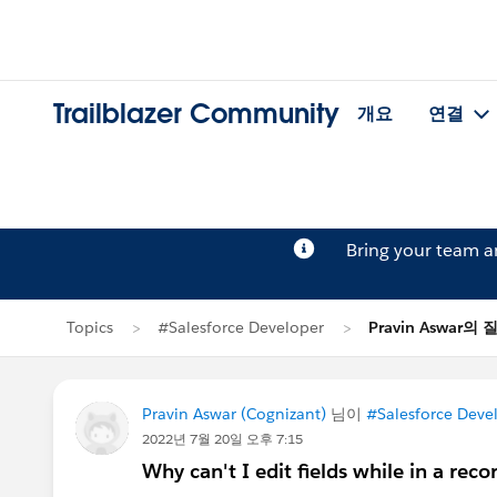
Trailblazer Community
개요
연결
Bring your team 
Topics
#Salesforce Developer
Pravin Aswar의 
Pravin Aswar (Cognizant)
님이
#Salesforce Deve
2022년 7월 20일 오후 7:15
Why can't I edit fields while in a reco