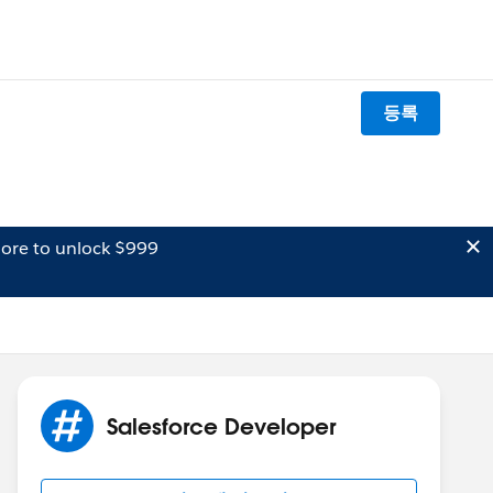
등록
ore to unlock $999
Salesforce Developer