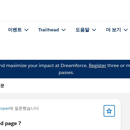
이벤트
Trailhead
도움말
더 보기
and maximize your impact at Dreamforce.
Register
three or m
passes.
질문
loper
에 질문했습니다
rd page ?