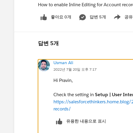
How to enable Inline Editing for Account recor
좋아요 0개
답변 5개
공유
Show menu
답변 5개
Usman Ali
2022년 7월 20일 오후 7:17
Hi Pravin,
Check the setting in
Setup | User Inte
https://salesforcethinkers.home.blog/
records/
유용한 내용으로 표시