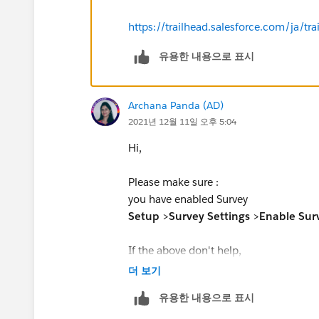
https://trailhead.salesforce.com/ja/
유용한 내용으로 표시
Archana Panda (AD)
2021년 12월 11일 오후 5:04
Hi,
Please make sure :
you have enabled Survey
Setup
>
Survey Settings
>
Enable Sur
If the above don't help,
make sure there are no typing error
더 보기
make sure you are verifying the cha
유용한 내용으로 표시