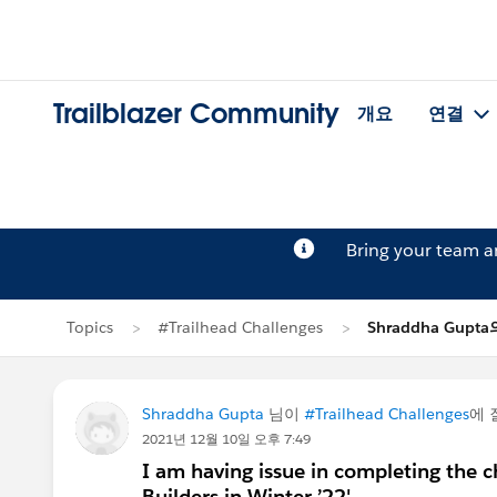
Trailblazer Community
개요
연결
Bring your team 
Topics
#Trailhead Challenges
Shraddha Gupt
Shraddha Gupta
님이
#Trailhead Challenges
에
2021년 12월 10일 오후 7:49
I am having issue in completing the c
Builders in Winter ’22'