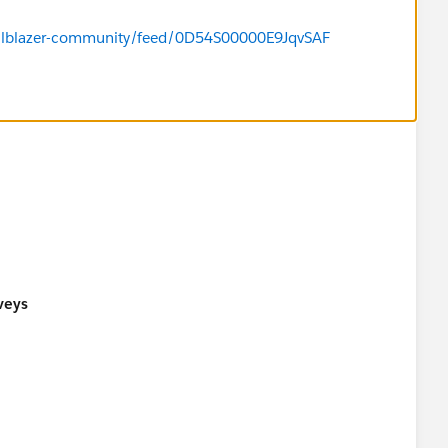
trailblazer-community/feed/0D54S00000E9JqvSAF
veys
/duplicates
llenge in correct playground.