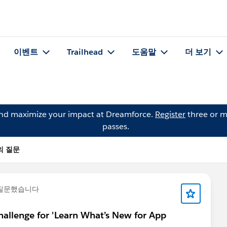
이벤트
Trailhead
도움말
더 보기
and maximize your impact at Dreamforce.
Register
three or m
passes.
a의 질문
 질문했습니다
hallenge for 'Learn What’s New for App