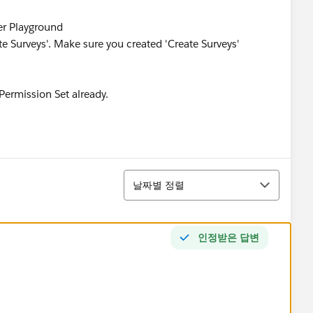
er Playground
e Surveys'. Make sure you created 'Create Surveys'
 Permission Set already.
정렬
날짜별 정렬
인정받은 답변