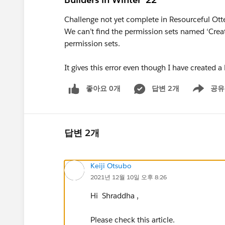
Challenge not yet complete in Resourceful Ott
We can’t find the permission sets named ‘Creat
permission sets.
It gives this error even though I have created a
좋아요 0개
답변 2개
공유
Show menu
답변 2개
Keiji Otsubo
2021년 12월 10일 오후 8:26
Hi Shraddha ,
Please check this article.