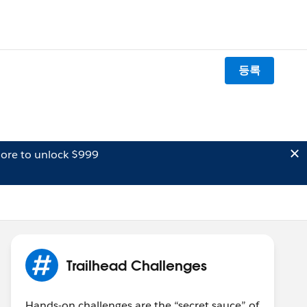
등록
ore to unlock $999
Trailhead Challenges
Hands-on challenges are the “secret sauce” of