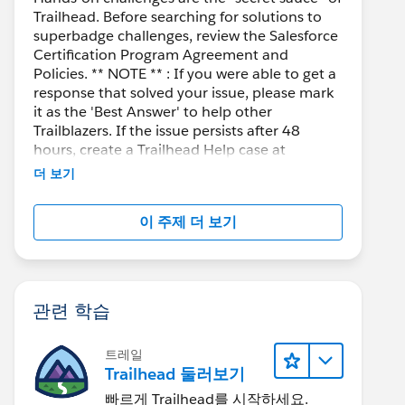
Trailhead. Before searching for solutions to
superbadge challenges, review the Salesforce
Certification Program Agreement and
Policies. ** NOTE ** : If you were able to get a
response that solved your issue, please mark
it as the 'Best Answer' to help other
Trailblazers. If the issue persists after 48
hours, create a Trailhead Help case at
https://help.salesforce.com/s/support
for
더 보기
further assistance.
이 주제 더 보기
관련 학습
트레일
Trailhead 둘러보기
빠르게 Trailhead를 시작하세요.