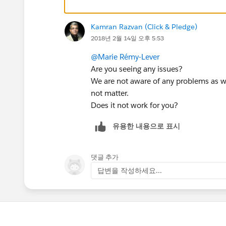
Kamran Razvan (Click & Pledge)
2018년 2월 14일 오후 5:53
@Marie Rémy-Lever
Are you seeing any issues?
We are not aware of any problems as we
not matter.
Does it not work for you?
유용한 내용으로 표시
댓글 추가
답변을 작성하세요...