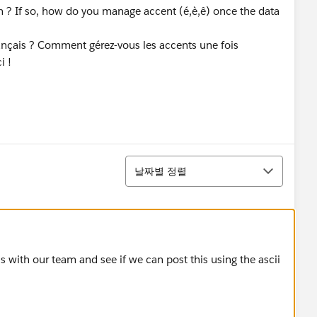
ch ? If so, how do you manage accent (é,è,ê) once the data
rançais ? Comment gérez-vous les accents une fois
i !
정렬
날짜별 정렬
s with our team and see if we can post this using the ascii