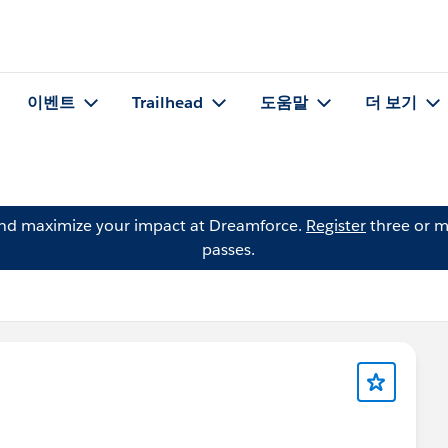
이벤트
Trailhead
도움말
더 보기
and maximize your impact at Dreamforce.
Register
three or m
passes.