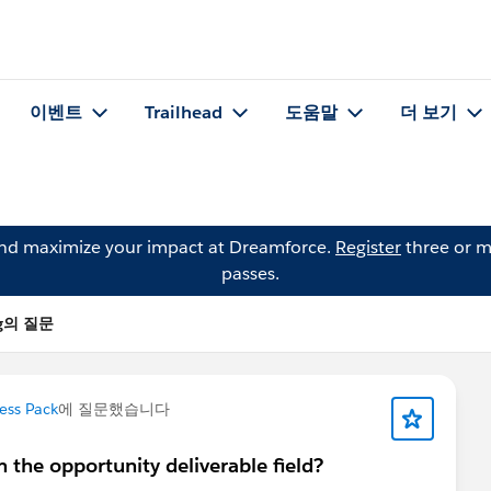
이벤트
Trailhead
도움말
더 보기
and maximize your impact at Dreamforce.
Register
three or m
passes.
rg의 질문
ess Pack
에 질문했습니다
 the opportunity deliverable field?