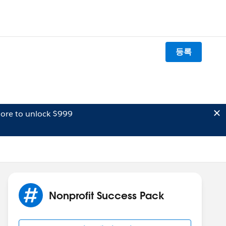
등록
ore to unlock $999
Nonprofit Success Pack