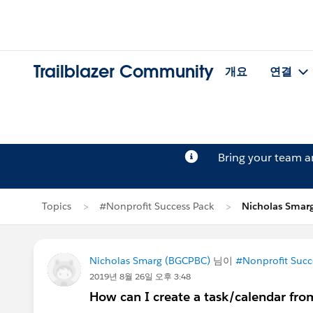
Trailblazer Community
개요
연결
Bring your team 
Topics
#Nonprofit Success Pack
Nicholas Sma
Nicholas Smarg (BGCPBC)
님이
#Nonprofit Succ
2019년 8월 26일 오후 3:48
How can I create a task/calendar from