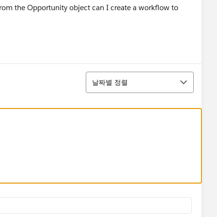
e from the Opportunity object can I create a workflow to
정렬
날짜별 정렬