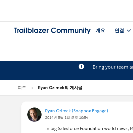
Trailblazer Community
개요
연결
Bring your team 
피드
Ryan Ozimek의 게시물
Ryan Ozimek (Soapbox Engage)
2014년 5월 1일 오후 10:54
In big Salesforce Foundation world news,