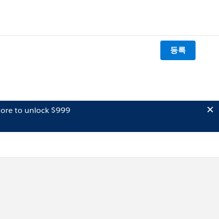
등록
ore to unlock $999