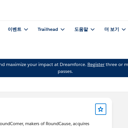
이벤트
Trailhead
도움말
더 보기
and maximize your impact at Dreamforce.
Register
three or m
passes.
 RoundCorner, makers of RoundCause, acquires