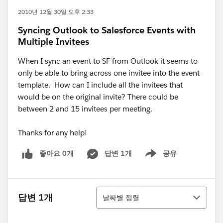
2010년 12월 30일 오후 2:33
Syncing Outlook to Salesforce Events with
Multiple Invitees
When I sync an event to SF from Outlook it seems to
only be able to bring across one invitee into the event
template. How can I include all the invitees that
would be on the original invite? There could be
between 2 and 15 invitees per meeting.
Thanks for any help!
좋아요 0개
답변 1개
공유
Show menu
정렬
답변 1개
날짜별 정렬