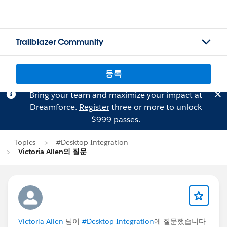
Trailblazer Community
등록
Bring your team and maximize your impact at
Dreamforce.
Register
three or more to unlock
$999 passes.
Topics
#Desktop Integration
Victoria Allen의 질문
Victoria Allen
님이
#Desktop Integration
에 질문했습니다