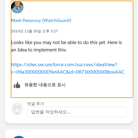
Mark Passovoy (WatchGuard)
2010년 12월 30일 오후 3:27
Looks like you may not be able to do this yet. Here is
an Idea to implement this:
https://sites.secure.force.com/success/ideaView?
c=09a30000000D9xtAAC&id=08730000000BravAAC
유용한 내용으로 표시
댓글 추가
답변을 작성하세요...