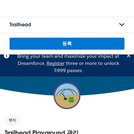
Trailhead
등록
Bring your team and maximize your impact at
Dreamforce.
Register
three or more to unlock
$999 passes.
뱃지
Trailhead Playground 관리