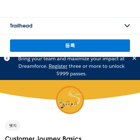
Trailhead
등록
Bring your team and maximize your impact at
Dreamforce.
Register
three or more to unlock
$999 passes.
뱃지
Customer Journey Basics