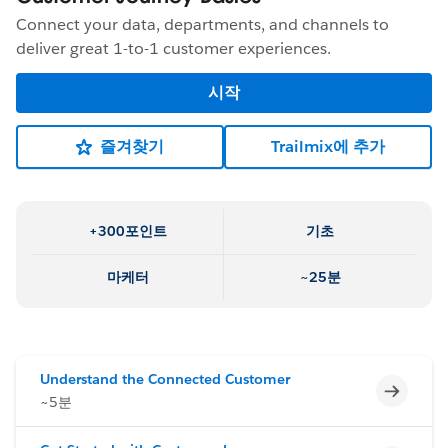
Connect your data, departments, and channels to
deliver great 1-to-1 customer experiences.
시작
즐겨찾기
Trailmix에 추가
+300포인트
기초
마케터
~25분
Understand the Connected Customer
미완료
~5분