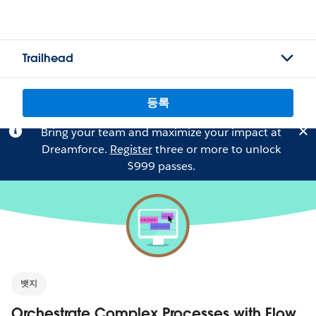
Trailhead
등록
Bring your team and maximize your impact at
Dreamforce.
Register
three or more to unlock
$999 passes.
뱃지
Orchestrate Complex Processes with Flow