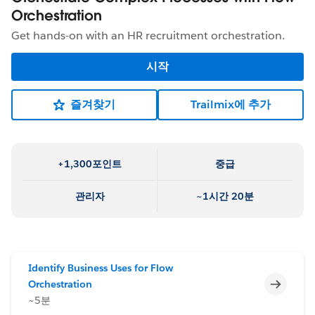
Orchestration
Get hands-on with an HR recruitment orchestration.
시작
즐겨찾기
Trailmix에 추가
+1,300포인트
중급
관리자
~1시간 20분
Identify Business Uses for Flow
미완료
Orchestration
~5분