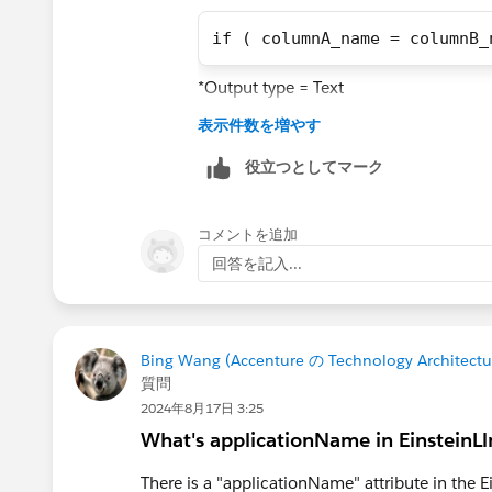
if ( columnA_name = columnB_
*Output type = Text
表示件数を増やす
This did NOT work,
役立つとしてマーク
case
    when columnA_name == col
コメントを追加
    then 'Yes',
回答を記入...
    when columnA_name != col
    then 'No',
    else null
end
Bing Wang (Accenture の Technology Architectur
質問
*Output type = Text
2024年8月17日 3:25
What's applicationName in EinsteinL
There is a "applicationName" attribute in the