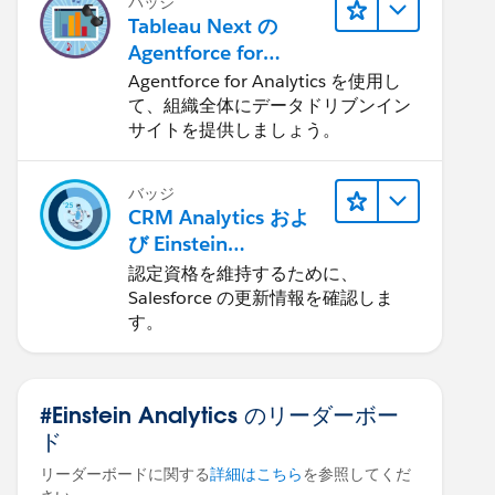
バッジ
Tableau Next の
Agentforce for
Analytics: クイックル
Agentforce for Analytics を使用し
ック
て、組織全体にデータドリブンイン
サイトを提供しましょう。
バッジ
CRM Analytics およ
び Einstein
Discovery。短所。認
認定資格を維持するために、
定メンテナンス
Salesforce の更新情報を確認しま
(Spring ’25)
す。
#Einstein Analytics のリーダーボー
ド
リーダーボードに関する
詳細はこちら
を参照してくだ