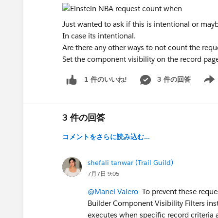
Just wanted to ask if this is intentional or m
In case its intentional.
Are there any other ways to not count the requ
Set the component visibility on the record page
3 件の回答
1 件のいいね!
Show 
3 件の回答
コメントをさらに読み込む...
shefali tanwar (Trail Guild)
7月7日 9:05
@Manel Valero
To prevent these reques
Builder Component Visibility Filters in
executes when specific record criteria 