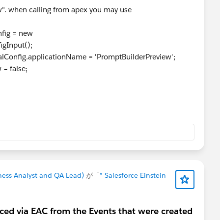
w". when calling from apex you may use
fig = new
igInput();
onfig.applicationName = 'PromptBuilderPreview';
= false;
ess Analyst and QA Lead)
が「
* Salesforce Einstein
ced via EAC from the Events that were created