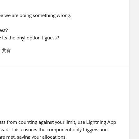
aybe we are doing something wrong.
est?
 its the onyl option I guess?
共有
menu
ts from counting against your limit, use Lightning App
stead. This ensures the component only triggers and
are met, saving your allocations.