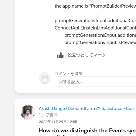
the app name is "PromptBuilderPrevie
promptGenerationsInput.additionalCon
ConnectApi.EinsteinLlmAdditionalConf
promptGenerationsInput.additionalC
promptGenerationsInput.isPreview 
役立つとしてマーク
コメントを追加
回答を記入...
Akash Dange (DemandFarm の Salesforce - Busin
*
」で質問
2022年11月29日 12:55
How do we distinguish the Events syn