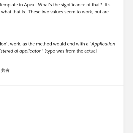
emplate in Apex. What's the significance of that? It's
of what that is. These two values seem to work, but are
on't work, as the method would end with a "
Application
istered ai applicaton
" (typo was from the actual
共有
menu