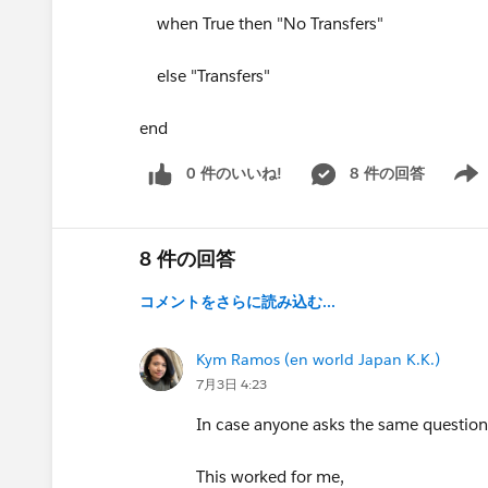
when True then "No Transfers"
else "Transfers"
end
0 件のいいね!
8 件の回答
Show 
8 件の回答
コメントをさらに読み込む...
Kym Ramos (en world Japan K.K.)
7月3日 4:23
In case anyone asks the same questio
This worked for me,