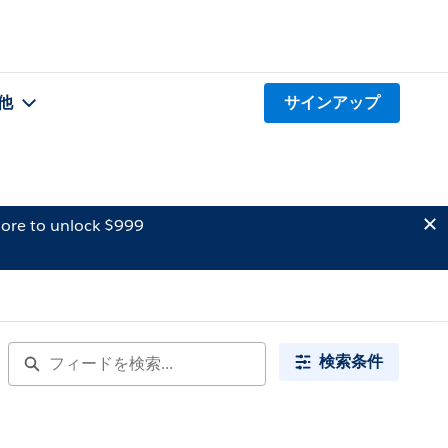
他
サインアップ
ore to unlock $999
検索条件