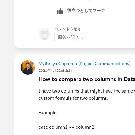
役立つとしてマーク
コメントを追加
回答を記入...
Mythreya Goparaju (Rogers Communications)
2021年4月22日 1:14
How to compare two columns in Data
I have two columns that might have the same v
custom formula for two columns.
Example:
case column1 == column2