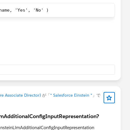
name, 'Yes', 'No' )
umnB_name,
umnB_name,
e Associate Director)
が「
* Salesforce Einstein *
」で
lmAdditionalConfigInputRepresentation?
 EinsteinLlmAdditionalConfigInputRepresentation