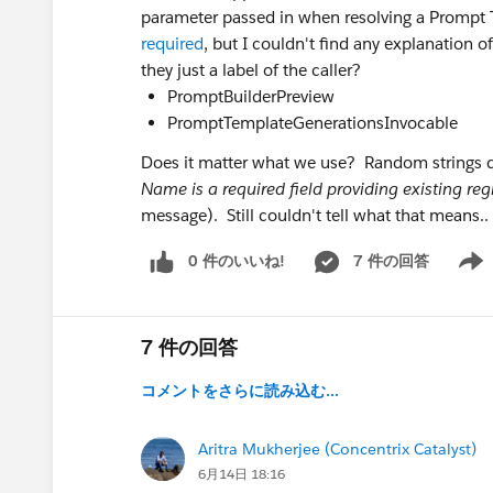
parameter passed in when resolving a Prompt T
required
, but I couldn't find any explanation 
they just a label of the caller?
PromptBuilderPreview
PromptTemplateGenerationsInvocable
Does it matter what we use? Random strings d
Name is a required field providing existing reg
message). Still couldn't tell what that means..
0 件のいいね!
7 件の回答
Show 
7 件の回答
コメントをさらに読み込む...
Aritra Mukherjee (Concentrix Catalyst)
6月14日 18:16