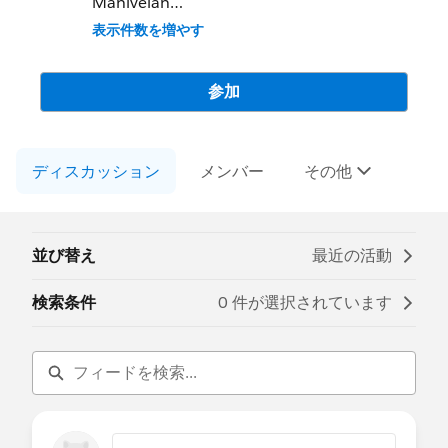
Manivelan
Community Group Leader Contact:
表示件数を増やす
coimbatore-in-devs@trailblazercgl.com
Register for Meetings/Events here:
https://trailblazercommunitygroups.com/s
参加
alesforce-developer-group-coimbatore-
india
ディスカッション
メンバー
その他
並び替え
最近の活動
検索条件
0 件が選択されています