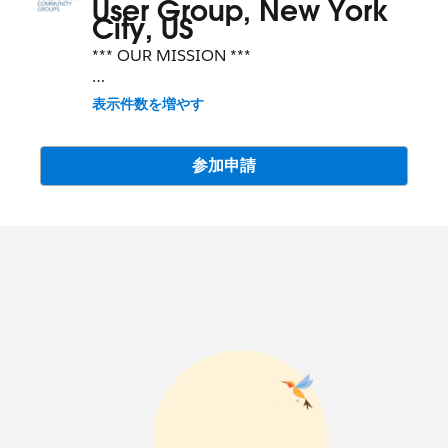
User Group, New York
City, US
*** OUR MISSION ***
Build an enthusiastic community
表示件数を増やす
committed to learning about the
Salesforce.com
platform and achieving
successful adoption.
参加申請
*** LOCAL GROUPS ***
Find all local community groups here:
https://trailblazercommunitygroups.com/
new-york-ny