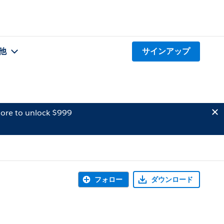
他
サインアップ
ore to unlock $999
フォロー
ダウンロード