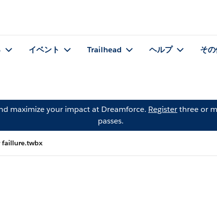
る
イベント
Trailhead
ヘルプ
その
and maximize your impact at Dreamforce.
Register
three or m
passes.
 faillure.twbx