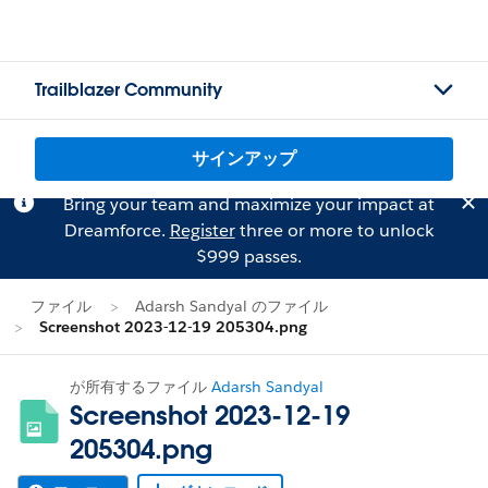
Trailblazer Community
サインアップ
Bring your team and maximize your impact at
Dreamforce.
Register
three or more to unlock
$999 passes.
ファイル
Adarsh Sandyal のファイル
Screenshot 2023-12-19 205304.png
が所有するファイル
Adarsh Sandyal
Screenshot 2023-12-19
205304.png