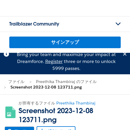
Trailblazer Community
サインアップ
Bring your team and maximize your impact at
Dreamforce.
Register
three or more to unlock
$999 passes.
ファイル
Preethika Thambiraj のファイル
Screenshot 2023-12-08 123711.png
が所有するファイル
Preethika Thambiraj
Screenshot 2023-12-08
123711.png