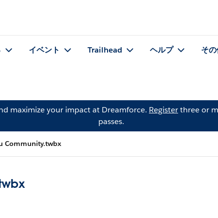
る
イベント
Trailhead
ヘルプ
その
and maximize your impact at Dreamforce.
Register
three or m
passes.
au Community.twbx
twbx