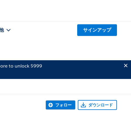
他
サインアップ
ore to unlock $999
フォロー
ダウンロード