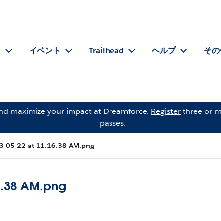
る
イベント
Trailhead
ヘルプ
その
and maximize your impact at Dreamforce.
Register
three or m
passes.
3-05-22 at 11.16.38 AM.png
16.38 AM.png