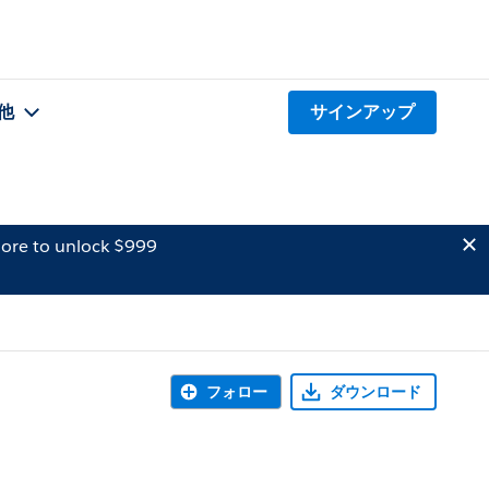
他
サインアップ
ore to unlock $999
フォロー
ダウンロード