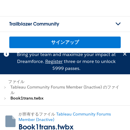
Trailblazer Community
サインアップ
Bring your team and maximize your impact at
Dreamforce.
Register
three or more to unlock
$999 passes.
ファイル
Tableau Community Forums Member (Inactive) のファイ
ル
Book1trans.twbx
が所有するファイル
Tableau Community Forums
Member (Inactive)
Book1trans.twbx