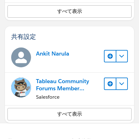
すべて表示
共有設定
Ankit Narula
Tableau Community
Forums Member
(Inactive)
Salesforce
すべて表示