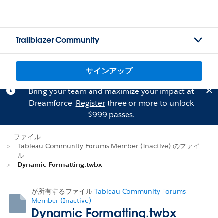
Trailblazer Community
サインアップ
Bring your team and maximize your impact at
Dreamforce.
Register
three or more to unlock
$999 passes.
ファイル
Tableau Community Forums Member (Inactive) のファイ
ル
Dynamic Formatting.twbx
が所有するファイル
Tableau Community Forums
Member (Inactive)
Dynamic Formatting.twbx