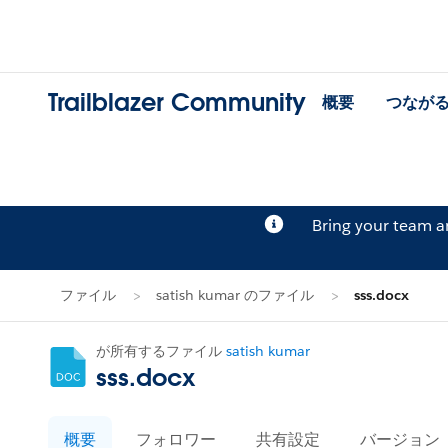
Trailblazer Community
概要
つなが
Bring your team 
ファイル
satish kumar のファイル
sss.docx
が所有するファイル
satish kumar
sss.docx
概要
フォロワー
共有設定
バージョン