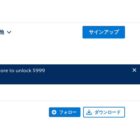
他
サインアップ
ore to unlock $999
フォロー
ダウンロード