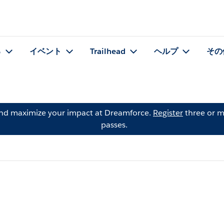
る
イベント
Trailhead
ヘルプ
その
and maximize your impact at Dreamforce.
Register
three or m
passes.