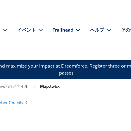
る
イベント
Trailhead
ヘルプ
その
and maximize your impact at Dreamforce.
Register
three or m
passes.
ctive) のファイル
Map.twbx
er (Inactive)