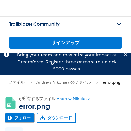
Trailblazer Community
サインアップ
Bring your team and maximize your impact at
Dreamforce.
Register
three or more to unlock
$999 passes.
ファイル
Andrew Nikolaev のファイル
error.png
が所有するファイル
Andrew Nikolaev
error.png
フォロー
ダウンロード