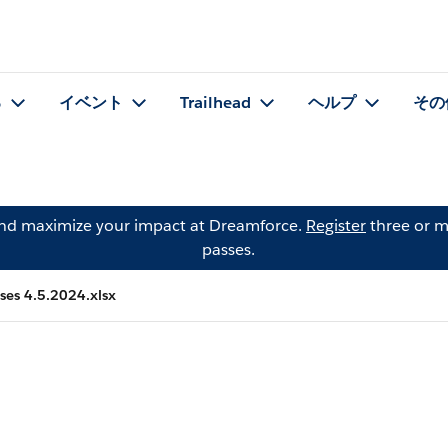
る
イベント
Trailhead
ヘルプ
その
and maximize your impact at Dreamforce.
Register
three or m
passes.
ses 4.5.2024.xlsx