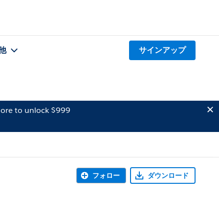
他
サインアップ
ore to unlock $999
フォロー
ダウンロード