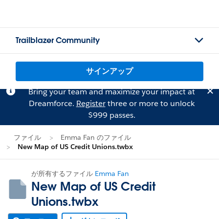
Trailblazer Community
サインアップ
Bring your team and maximize your impact at
Dreamforce.
Register
three or more to unlock
$999 passes.
ファイル
Emma Fan のファイル
New Map of US Credit Unions.twbx
が所有するファイル
Emma Fan
New Map of US Credit
Unions.twbx