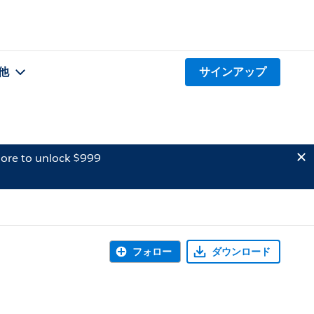
他
サインアップ
ore to unlock $999
フォロー
ダウンロード