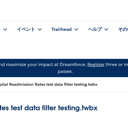
る
イベント
Trailhead
ヘルプ
その
and maximize your impact at Dreamforce.
Register
three or m
passes.
ital Readmission Rates test data filter testing.twbx
s test data filter testing.twbx