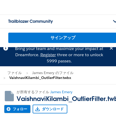
Trailblazer Community
サインアップ
Bring your team and maximize your impact at
Dreamforce.
Register
three or more to unlock
$999 passes.
ファイル
James Emery のファイル
VaishnaviKilambi_OutlierFilter.twbx
が所有するファイル
James Emery
VaishnaviKilambi_OutlierFilter.tw
フォロー
ダウンロード