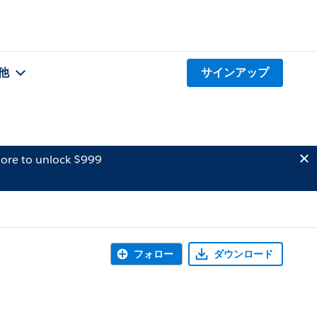
他
サインアップ
ore to unlock $999
フォロー
ダウンロード