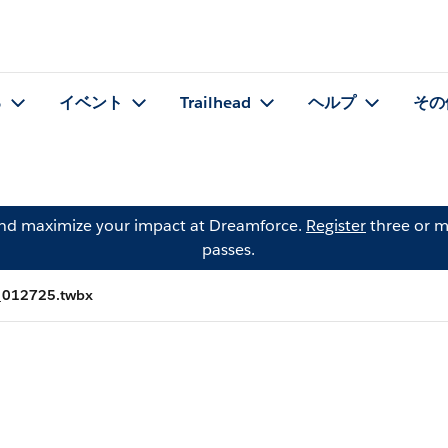
る
イベント
Trailhead
ヘルプ
その
and maximize your impact at Dreamforce.
Register
three or m
passes.
_012725.twbx