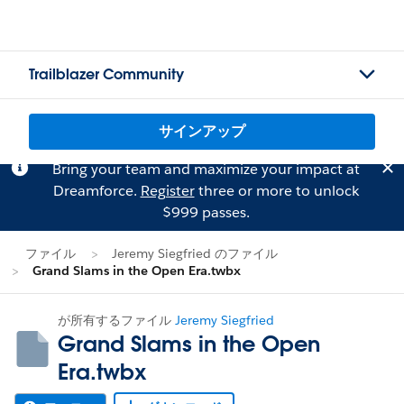
Trailblazer Community
サインアップ
Bring your team and maximize your impact at
Dreamforce.
Register
three or more to unlock
$999 passes.
ファイル
Jeremy Siegfried のファイル
Grand Slams in the Open Era.twbx
が所有するファイル
Jeremy Siegfried
Grand Slams in the Open
Era.twbx