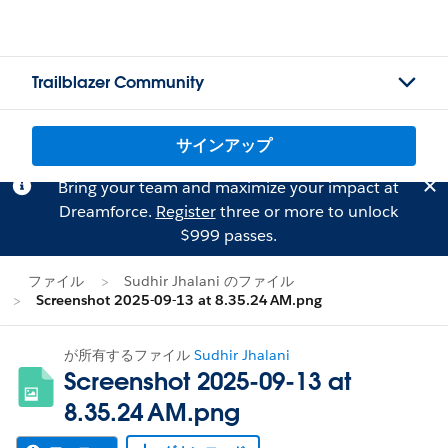
Trailblazer Community
サインアップ
Bring your team and maximize your impact at
Dreamforce.
Register
three or more to unlock
$999 passes.
ファイル
Sudhir Jhalani のファイル
Screenshot 2025-09-13 at 8.35.24 AM.png
が所有するファイル
Sudhir Jhalani
Screenshot 2025-09-13 at
8.35.24 AM.png