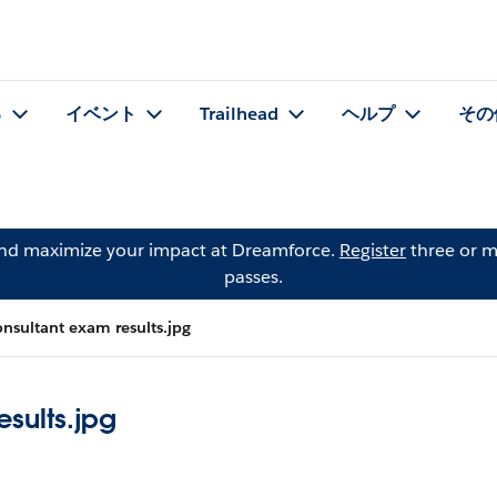
る
イベント
Trailhead
ヘルプ
その
and maximize your impact at Dreamforce.
Register
three or m
passes.
onsultant exam results.jpg
sults.jpg