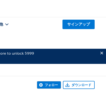
他
サインアップ
ore to unlock $999
フォロー
ダウンロード