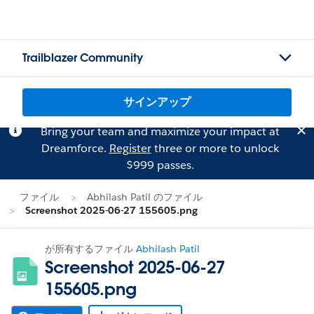
Trailblazer Community
サインアップ
Bring your team and maximize your impact at
Dreamforce.
Register
three or more to unlock
$999 passes.
ファイル
Abhilash Patil のファイル
Screenshot 2025-06-27 155605.png
が所有するファイル
Abhilash Patil
Screenshot 2025-06-27
155605.png