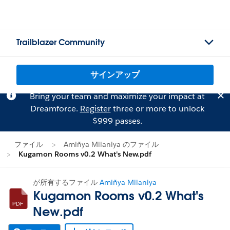
Trailblazer Community
サインアップ
Bring your team and maximize your impact at
Dreamforce.
Register
three or more to unlock
$999 passes.
ファイル
Amiñya Milaniya のファイル
Kugamon Rooms v0.2 What's New.pdf
が所有するファイル
Amiñya Milaniya
Kugamon Rooms v0.2 What's
New.pdf