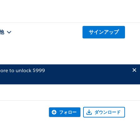
他
サインアップ
ore to unlock $999
フォロー
ダウンロード