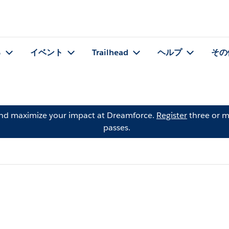
る
イベント
Trailhead
ヘルプ
その
and maximize your impact at Dreamforce.
Register
three or m
passes.