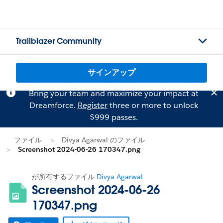
Trailblazer Community
サインアップ
Bring your team and maximize your impact at
Dreamforce.
Register
three or more to unlock
$999 passes.
ファイル
Divya Agarwal のファイル
Screenshot 2024-06-26 170347.png
が所有するファイル
Divya Agarwal
Screenshot 2024-06-26
170347.png