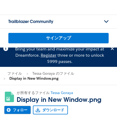
Trailblazer Community
サインアップ
Bring your team and maximize your impact at
Dreamforce.
Register
three or more to unlock
$999 passes.
ファイル
Tessa Goraya のファイル
Display in New Window.png
が所有するファイル
Tessa Goraya
Display in New Window.png
フォロー
ダウンロード