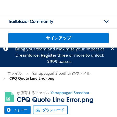
Trailblazer Community
サインアップ
Bring your team and maximize your impact at
Dreamforce.
Register
three or more to unlock
$999 passes.
ファイル
Yarrappagari Sreedhar のファイル
CPQ Quote Line Error.png
が所有するファイル
Yarrappagari Sreedhar
CPQ Quote Line Error.png
フォロー
ダウンロード