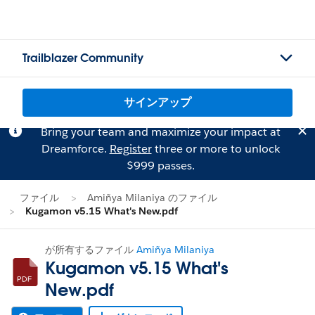
Trailblazer Community
サインアップ
Bring your team and maximize your impact at
Dreamforce.
Register
three or more to unlock
$999 passes.
ファイル
Amiñya Milaniya のファイル
Kugamon v5.15 What's New.pdf
が所有するファイル
Amiñya Milaniya
Kugamon v5.15 What's
New.pdf