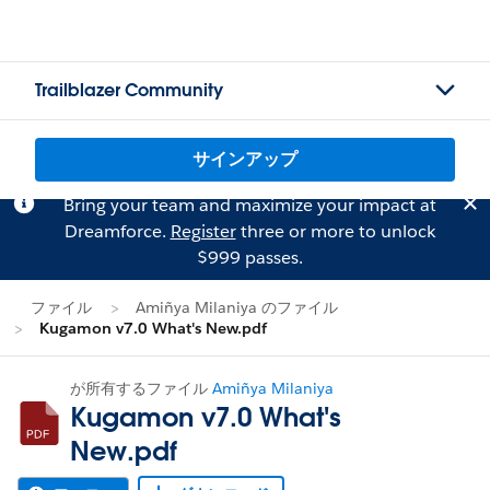
Trailblazer Community
サインアップ
Bring your team and maximize your impact at
Dreamforce.
Register
three or more to unlock
$999 passes.
ファイル
Amiñya Milaniya のファイル
Kugamon v7.0 What's New.pdf
が所有するファイル
Amiñya Milaniya
Kugamon v7.0 What's
New.pdf