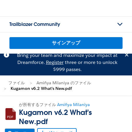
Trailblazer Community
サインアップ
Bring your team and maximize your impact at
Dreamforce.
Register
three or more to unlock
$999 passes.
ファイル
Amiñya Milaniya のファイル
Kugamon v6.2 What's New.pdf
が所有するファイル
Amiñya Milaniya
Kugamon v6.2 What's
New.pdf