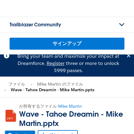
Trailblazer Community
サインアップ
Bring your team and maximize your impact at
Dreamforce.
Register
three or more to unlock
$999 passes.
ファイル
Mike Martin のファイル
Wave - Tahoe Dreamin - Mike Martin.pptx
が所有するファイル
Mike Martin
Wave - Tahoe Dreamin - Mike
Martin.pptx