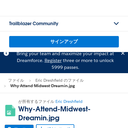
Trailblazer Community
サインアップ
Bring your team and maximize your impact at
Dreamforce.
Register
three or more to unlock
$999 passes.
ファイル
Eric Dreshfield のファイル
Why-Attend-Midwest-Dreamin.jpg
が所有するファイル
Eric Dreshfield
Why-Attend-Midwest-
Dreamin.jpg