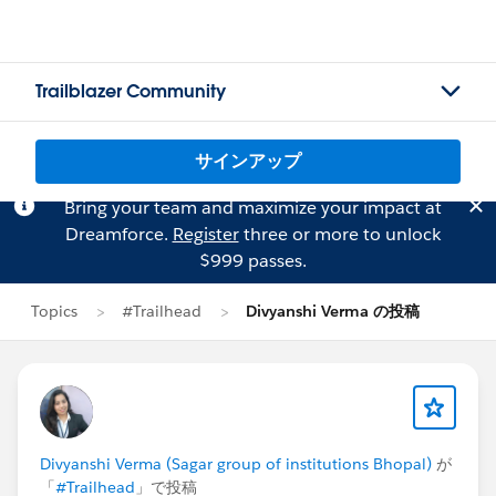
Trailblazer Community
サインアップ
Bring your team and maximize your impact at
Dreamforce.
Register
three or more to unlock
$999 passes.
Topics
#Trailhead
Divyanshi Verma の投稿
Divyanshi Verma (Sagar group of institutions Bhopal)
が
「
#Trailhead
」で投稿