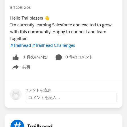
5月20日 2:06
Hello Trailblazers 👋
I’m currently learning Salesforce and excited to grow
with this community. Happy to connect and learn
together!
#Trailhead
#Trailhead Challenges
0 件のコメント
1 件のいいね!
共有
Show menu
コメントを追加
コメントを記入...
Trailhead