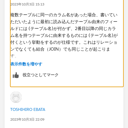
KEY
2023年10月3日 15:13
項目A
項目B
複数テーブルに同一のカラム名があった場合、書いてい
項目C
ただいたように最初に読み込んだテーブル由来のフィー
Bテーブル
ルドには (テーブル名)が付かず、2番目以降の同じカラ
KEY(Bテーブル)
ム名を持つテーブルに由来するものには (テーブル名)が
項目A(Bテーブル)
付くという挙動をするのが仕様です。これはリレーショ
項目D
ンでなくても結合（JOIN）でも同じことが起こりま
項目E
す。
Cテーブル
表示件数を増やす
KEY(Cテーブル)
カラム名が重複しなくても (テーブル名)を自動で付ける
役立つとしてマーク
項目A(Cテーブル)
という機能はありません。
項目F
項目G
同一項目であれば上記のように
TOSHIHIRO EBATA
原則、項目名+(テーブル名）が付与された状態で表示さ
れます。
2023年10月3日 22:09
Aテーブルには付与されない。