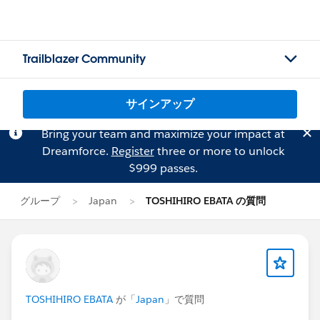
Trailblazer Community
サインアップ
Bring your team and maximize your impact at
Dreamforce.
Register
three or more to unlock
$999 passes.
グループ
Japan
TOSHIHIRO EBATA の質問
TOSHIHIRO EBATA
が「
Japan
」で質問