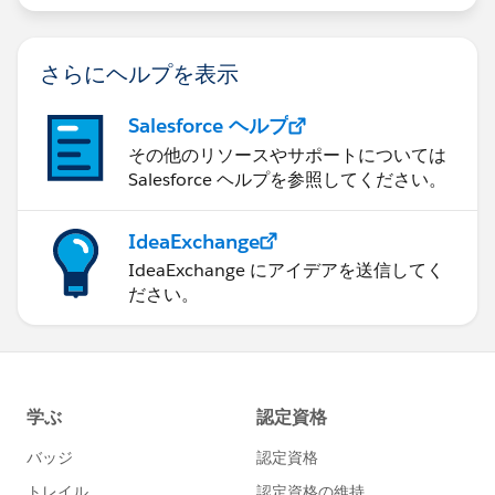
項目F
項目G
さらにヘルプを表示
上記のようにBテーブルには項目名としてテーブル名が
Salesforce ヘルプ
付与されていない。
その他のリソースやサポートについては
Salesforce ヘルプを参照してください。
対応としては再度データソースを作成する場合、同一手
順で対応しました。
参照の置換で対応することができますが、重複する項目
IdeaExchange
に対して
IdeaExchange にアイデアを送信してく
項目名+テーブル名
ださい。
あるいは、項目が重複しなくても
項目名+テーブル名
と表示させることは可能でしょうか。
今回リレーションするテーブルが多数ありかつ項目の重
複があったのでお聞きする次第です。