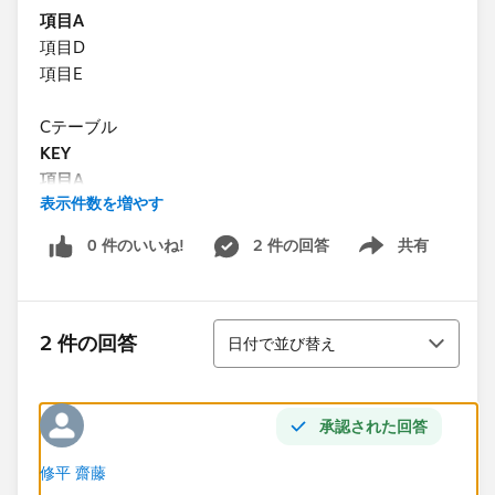
項目A
項目D
項目E
Cテーブル
KEY
項目A
表示件数を増やす
項目F
項目G
0 件のいいね!
2 件の回答
共有
Show menu
テーブルA,B,Cを各KEY項目が一致する場合を条件とし
てリレーションシップを組みデータソースを作成する。
並び替え
2 件の回答
日付で並び替え
[データ] ペインにあるデータソース接続の下には、現在
選択されているデータソースで使用できる項目が表示さ
れます。
承認された回答
Aテーブル
修平 齋藤