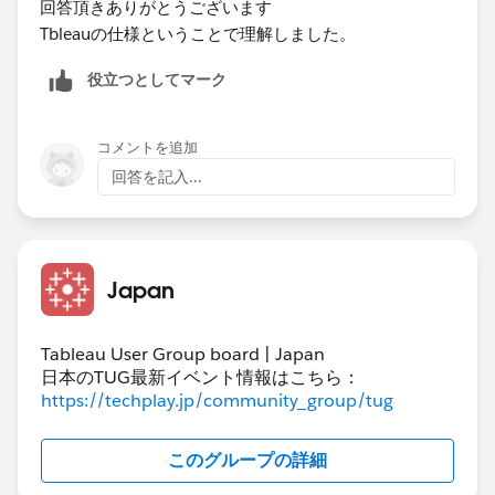
回答頂きありがとうございます
B,Cテーブルにはテーブル名が付与されている。
Tbleauの仕様ということで理解しました。
発生した事象ですが、データソース作成時にテーブルを
役立つとしてマーク
選択する順番によって項目名+(テーブル名）が付与され
るテーブルが異なります。
コメントを追加
Aテーブル
回答を記入...
KEY(Aテーブル)
項目A(Aテーブル)
項目B
項目C
Japan
Bテーブル
KEY
Tableau User Group board | Japan
項目A
日本のTUG最新イベント情報はこちら：
項目D
https://techplay.jp/community_group/tug
項目E
Cテーブル
このグループの詳細
KEY(Cテーブル)
項目A(Cテーブル)