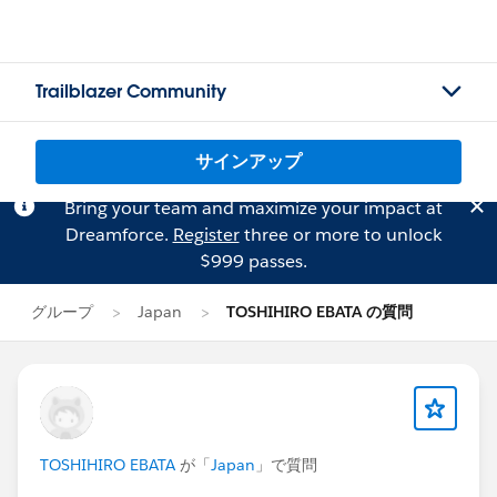
Trailblazer Community
サインアップ
Bring your team and maximize your impact at
Dreamforce.
Register
three or more to unlock
$999 passes.
グループ
Japan
TOSHIHIRO EBATA の質問
TOSHIHIRO EBATA
が「
Japan
」で質問