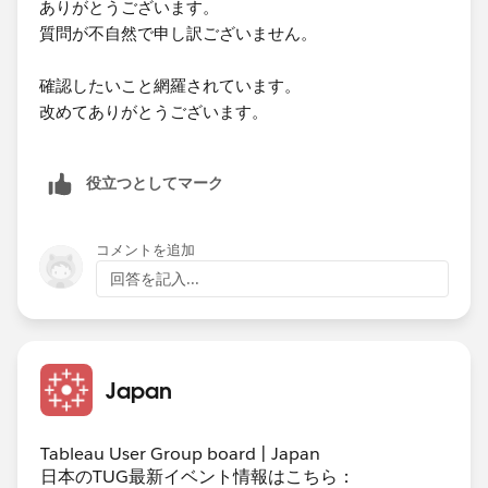
ありがとうございます。
質問が不自然で申し訳ございません。
2) Excelを利用するということはデータ量はせいぜい数
万～百万行なのかなと思いますが、経験上、このくらい
確認したいこと網羅されています。
のデータ量の場合はクラウドDWHに置くよりもPrepで
​改めてありがとうございます。
Hyperにしてパブリッシュしたほうが表示速度は早いと
思います（AWSとのことなので
S3→Glue/EMR→Redshiftを想定しています）。「過去
役立つとしてマーク
のデータに増分更新をかけていくので数千万～数億行に
なる」といった場合は、Prepがこけるリスクや抽出の時
間を考えるとETLを通してDWHに入れたほうが安全・簡
コメントを追加
単な気がします。
回答を記入...
簡単にまとめると​
・データソースを個別にパブリッシュする必要がある→
そもそもブレンドしか方法はない​
Japan
・​データソースは、個別のファイルを事前にひとつに結
合した状態にして、ひとつだけパブリッシュすればよい
Tableau User Group board | Japan
┗ データの量が少ない→PrepでHyperにしてからパブ
日本のTUG最新イベント情報はこちら：
リッシュ