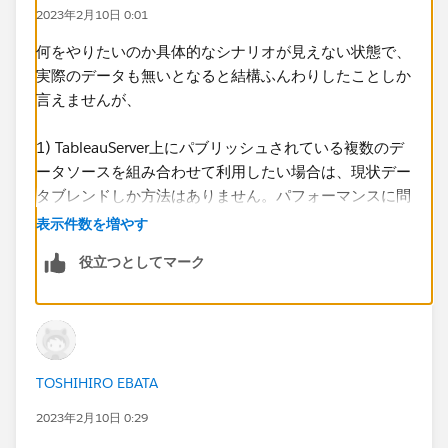
2023年2月10日 0:01
可能でございましたら​ご意見いただければ幸甚です。
​何卒宜しくお願い致します。​
何をやりたいのか具体的なシナリオが見えない状態で、
実際のデータも無いとなると結構ふんわりしたことしか
言えませんが、
1) TableauServer上にパブリッシュされている複数のデ
ータソースを組み合わせて利用したい場合は、現状デー
タブレンドしか方法はありません。パフォーマンスに問
題が出るかどうかはデータの量やリンクする粒度によっ
表示件数を増やす
て全く変わりますが、もし問題があった場合、これはパ
役立つとしてマーク
ブリッシュされたデータソースを利用する限り解決でき
ません。狭義の結合（JOIN）を求めているのであれば
粒度が細かくなるのでデータブレンドは推奨されませ
ん。お使いのTableauServerの運用ポリシーがどうなっ
ているのか分かりませんが、データの更新頻度が月次と
TOSHIHIRO EBATA
いうこともあり、そもそも​データソースを分けてパブリ
ッシュしておく（あるいは分けたデータソースから作
2023年2月10日 0:29
る）意味があるのかというのも少し疑問です。