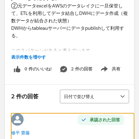
②​元データexcelをAWSのデータレイクに一旦保管し
て、ETLを利用してデータ結合しDWHにデータ作成（複
数データが結合された状態）
DWHからtableauサーバーにデータpublishして利用す
る。
この３パターンがあると考えています。
表示件数を増やす
​月次処理でデータを蓄積していく処理となります。
0 件のいいね!
2 件の回答
共有
Show menu
下記サイト等で確認しましたが複数データソースをデー
タブレンドで対応した場合、サーバーのパフォーマンス
が高くなることを懸念しています。
並び替え
2 件の回答
日付で並び替え
https://kb.tableau.com/articles/howto/deciding-
between-joining-tables-and-blending-data?lang=ja-jp
承認された回答
​自分が考えているやり方は3点で一長一短があると考え
ています。
修平 齋藤