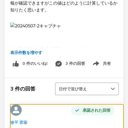
報が確認できますがこの値はどのように計算しているか
知りたく思います。
年休取得率の計算式は下記のようにしています。
表示件数を増やす
_年休取得率
0 件のいいね!
3 件の回答
共有
Show menu
CASE [p年休取得率]
when 1 then
round(([_年休取得合計日数]+[_年休取得予定合計日
並び替え
3 件の回答
日付で並び替え
数])/sum([当年度付与日数]),4)
when 2 then
round(([_年休取得合計日数])/sum([当年度付与日
承認された回答
数]),4)
END
修平 齋藤