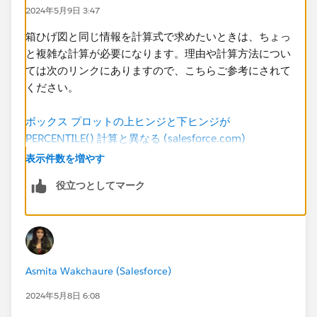
[p年休取得率]は年休取得実績と年休取得実績+年休取得
2024年5月9日 3:47
予定で切り替えるものです。
箱ひげ図と同じ情報を計算式で求めたいときは​、ちょっ
と複雑な計算が必要になります。理由や計算方法につい
何卒ご教示のほどよろしくお願いいたします。
ては次のリンクにありますので、こちらご参考にされて
ください。
ボックス プロットの上ヒンジと下ヒンジが
PERCENTILE() 計算と異なる (salesforce.com)
Tableauでの四分位数の算出ロジック - GRI Blog
表示件数を増やす
(hatenablog.com)
役立つとしてマーク
How to do Box Plot Calculations in Tableau - The
Information Lab
Asmita Wakchaure (Salesforce)
2024年5月8日 6:08