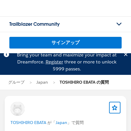
Trailblazer Community
サインアップ
Bring your team and maximize your impact at
Dreamforce.
Register
three or more to unlock
$999 passes.
グループ
Japan
TOSHIHIRO EBATA の質問
TOSHIHIRO EBATA
が「
Japan
」で質問